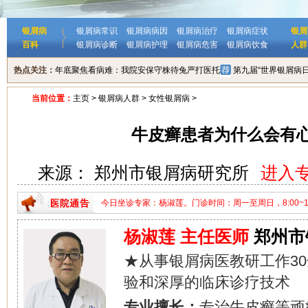
银屑病
银屑病常识
银屑病病因
银屑病治疗
银屑病症状
银屑
百科
银屑病诊断
银屑病护理
银屑病危害
银屑病饮食
人群
热点关注：
年底聚焦看病难：我院安保守株待兔严打医托
第九届“世界银屑病
当前位置：
主页
>
银屑病人群
>
女性银屑病
>
牛皮癣患者为什么会有
来源： 郑州市银屑病研究所
进入
今日坐诊专家：杨淑莲。门诊时间：周一至周日，8:00~18:
家：杨淑莲。门诊时间：周一至周日，8:00~18:00。
杨淑莲 主任医师
郑州市
★从事银屑病医教研工作3
验和深厚的临床诊疗技术
专业擅长：
专治牛皮癣等顽