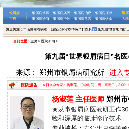
银屑病
银屑病常识
银屑病病因
银屑病治疗
银屑病症状
银屑
百科
银屑病诊断
银屑病护理
银屑病危害
银屑病饮食
人群
热点关注：
年底聚焦看病难：我院安保守株待兔严打医托
第九届“世界银屑病
当前位置：
主页
>
医院新闻
>
第九届“世界银屑病日”名
来源： 郑州市银屑病研究所
进入
今日坐诊专家：杨淑莲。门诊时间：周一至周日，8:00~18:
家：杨淑莲。门诊时间：周一至周日，8:00~18:00。
杨淑莲 主任医师
郑州市
★从事银屑病医教研工作3
验和深厚的临床诊疗技术
专业擅长：
专治牛皮癣等顽