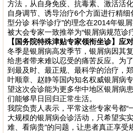
方法，从自身免疫、抗毒素、激活活
自身调节、诱导治疗6个方面进行精细
型分诊 科学诊疗”的理念在2014年
被大会专家一致推举为“银屑病规范诊疗
【国务院特殊津贴专家领衔坐诊】应
冬季是银屑病高发季节，银屑病因其
给患者带来难以忍受的痛苦反应。为
到最及时、最正规、最科学的治疗，
叶顺章、赵静等国内知名权威银屑病
望这次会诊能为更多华中地区银屑病
们能够早日回归正常生活。
我院负责人表示，平常这些专家号都“
大规模的银屑病会诊活动，只希望实实
难、看病贵”的问题，让患者真正享受