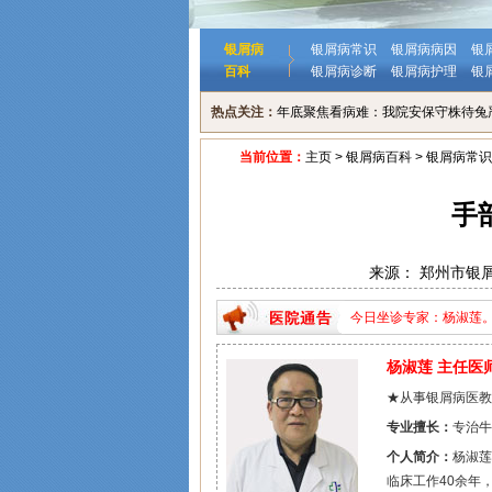
银屑病
银屑病常识
银屑病病因
银
百科
银屑病诊断
银屑病护理
银
热点关注：
年底聚焦看病难：我院安保守株待兔
当前位置：
主页
>
银屑病百科
>
银屑病常识
手
来源： 郑州市银
今日坐诊专家：杨淑莲。门诊
家：杨淑莲。门诊时间：周
杨淑莲 主任医
★从事银屑病医教
专业擅长：
专治牛
个人简介：
杨淑莲
临床工作40余年，