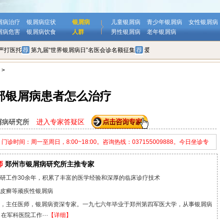
屑病治疗
银屑病症状
银屑病
儿童银屑病
青少年银屑病
女性银屑病
屑病危害
银屑病饮食
人群
男性银屑病
老年银屑病
严打医托
第九届“世界银屑病日”名医会诊名额征集
爱无疆，心随行——爱心2+
>
部银屑病患者怎么治疗
屑病研究所
进入专家答疑区
时间：周一至周日，8:00~18:00。咨询热线：037155009888。今日坐诊专
一至周日，8:00~18:00。
师
郑州市银屑病研究所主推专家
研工作30余年，积累了丰富的医学经验和深厚的临床诊疗技术
皮癣等顽疾性银屑病
，主任医师，银屑病资深专家。一九七六年毕业于郑州第四军医大学，从事银屑病
在军科医院工作···
【
详细
】