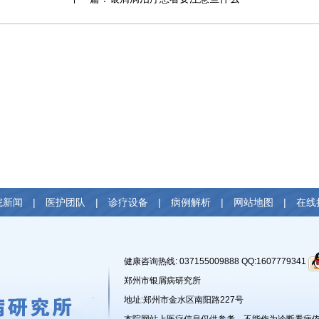
院新闻
|
医护团队
|
诊疗设备
|
病例解析
|
网站地图
|
在线
健康咨询热线: 037155009888 QQ:1607779341
郑州市银屑病研究所
地址:郑州市金水区南阳路227号