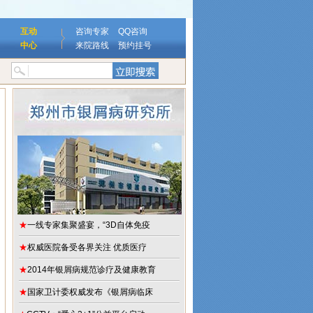
互动
咨询专家
QQ咨询
中心
来院路线
预约挂号
1公益康复援助仪式启动
2014年银屑病规范诊疗及健康教育高峰论坛胜利召开
国
★
一线专家集聚盛宴，“3D自体免疫
★
权威医院备受各界关注 优质医疗
★
2014年银屑病规范诊疗及健康教育
★
国家卫计委权威发布《银屑病临床