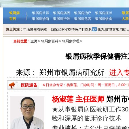
银屑病
银屑病常识
银屑病病因
银屑病治疗
银屑病症状
银屑
百科
银屑病诊断
银屑病护理
银屑病危害
银屑病饮食
人群
热点关注：
年底聚焦看病难：我院安保守株待兔严打医托
第九届“世界银屑病
当前位置：
主页
>
银屑病百科
>
银屑病护理
>
银屑病秋季保健需注
来源： 郑州市银屑病研究所
进入
今日坐诊专家：杨淑莲。门诊时间：周一至周日，8:00~18:
家：杨淑莲。门诊时间：周一至周日，8:00~18:00。
杨淑莲 主任医师
郑州市
★从事银屑病医教研工作3
验和深厚的临床诊疗技术
专业擅长：
专治牛皮癣等顽