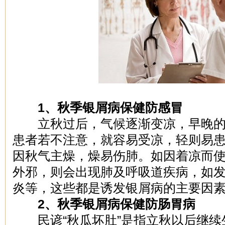
1、秋季银屑病保健防感冒
立秋过后，气候逐渐变凉，早晚的
患者若不注意，就容易受凉，轻则易
因秋气主燥，燥易伤肺。如因着凉而
外邪，则会出现肺及呼吸道疾病，如
炎等，这些都是诱发银屑病的主要因
2、秋季银屑病保健防肠胃病
民谚“秋瓜坏肚”是指立秋以后继续