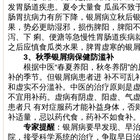
发胃肠道疾患。夏令大量食 瓜虽不致
肠胃抗病力有所下降，银屑病立秋后
果，势必更助湿邪，损伤脾阳，脾阳
泻、下 痢、便溏等急慢性胃肠道疾病
之后应慎食瓜类水果，脾胃虚寒的银
3、秋季银屑病保健防滥补
根据中医“春夏养阳，秋冬养阴”的
补的季节。但银屑病患者进 补不可乱
和虚实不分滥补。中医的治疗原则是
不宜用补药。虚病有阴虚、阳虚、气
患者只 有对症服药才能补益身体，否
补适量，忌以药代食，药补不如食补
专家提醒
：银屑病要早发现、早
院，接受科学系统的治疗，争取早日