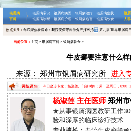
银屑病
银屑病常识
银屑病病因
银屑病治疗
银屑病症状
银屑
百科
银屑病诊断
银屑病护理
银屑病危害
银屑病饮食
人群
热点关注：
年底聚焦看病难：我院安保守株待兔严打医托
第九届“世界银屑病
当前位置：
主页
>
银屑病百科
>
银屑病饮食
>
牛皮癣要注意什么样
来源： 郑州市银屑病研究所
进入
今日坐诊专家：杨淑莲。门诊时间：周一至周日，8:00~18:
家：杨淑莲。门诊时间：周一至周日，8:00~18:00。
杨淑莲 主任医师
郑州市
★从事银屑病医教研工作3
验和深厚的临床诊疗技术
专业擅长：
专治牛皮癣等顽